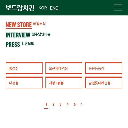
NEW STORE
매장소식
INTERVIEW
점주님인터뷰
PRESS
언론보도
홍성점
오산세마역점
동탄능동점
내손점
개봉1동점
금천롯데캐슬점
1
2
3
4
5